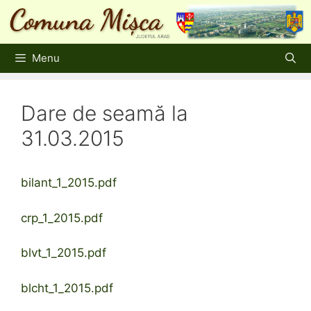
Sari
la
conținut
Menu
Dare de seamă la
31.03.2015
bilant_1_2015.pdf
crp_1_2015.pdf
blvt_1_2015.pdf
blcht_1_2015.pdf