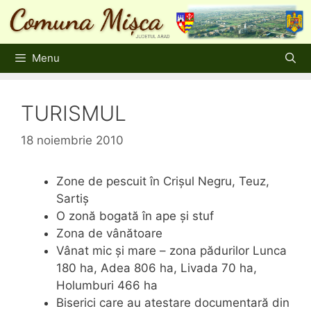
Sari
la
conținut
Menu
TURISMUL
18 noiembrie 2010
Zone de pescuit în Crişul Negru, Teuz,
Sartiş
O zonă bogată în ape şi stuf
Zona de vânătoare
Vânat mic şi mare – zona pădurilor Lunca
180 ha, Adea 806 ha, Livada 70 ha,
Holumburi 466 ha
Biserici care au atestare documentară din