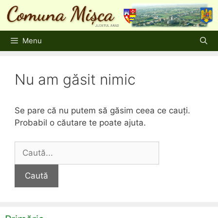
Sari
la
conținut
Menu
Nu am găsit nimic
Se pare că nu putem să găsim ceea ce cauți.
Probabil o căutare te poate ajuta.
Caută
după: