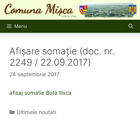
Sari
la
conținut
Menu
Afișare somație (doc. nr.
2249 / 22.09.2017)
24 septembrie 2017
afisaj somatie Bota Ilisca
Categorii
Ultimele noutati