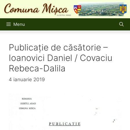
Sari
la
conținut
Menu
Publicație de căsătorie –
Ioanovici Daniel / Covaciu
Rebeca-Dalila
4 ianuarie 2019