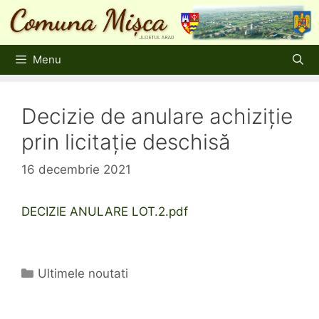
Sari
la
conținut
Menu
Decizie de anulare achiziție
prin licitație deschisă
16 decembrie 2021
DECIZIE ANULARE LOT.2.pdf
Categorii
Ultimele noutati