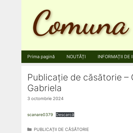
Sari
la
conținut
Prima pagină
NOUTĂȚI
INFORMAȚII DE 
Publicație de căsătorie 
Gabriela
3 octombrie 2024
scanare0379
Descarcă
Categorii
PUBLICAȚII DE CĂSĂTORIE