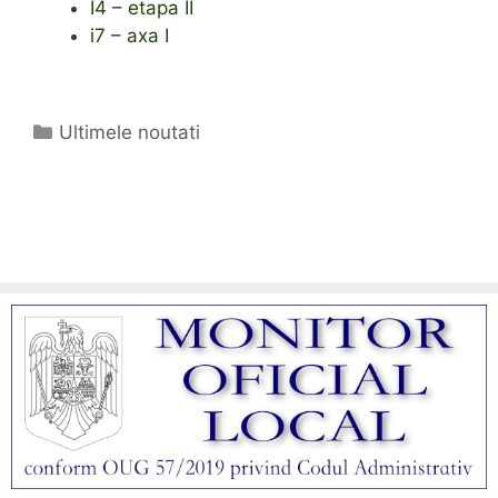
I4 – etapa II
i7 – axa I
Categorii
Ultimele noutati