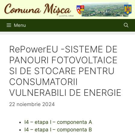
Sari
la
conținut
Menu
RePowerEU -SISTEME DE
PANOURI FOTOVOLTAICE
SI DE STOCARE PENTRU
CONSUMATORII
VULNERABILI DE ENERGIE
22 noiembrie 2024
I4 – etapa I – componenta A
I4 – etapa I – componenta B