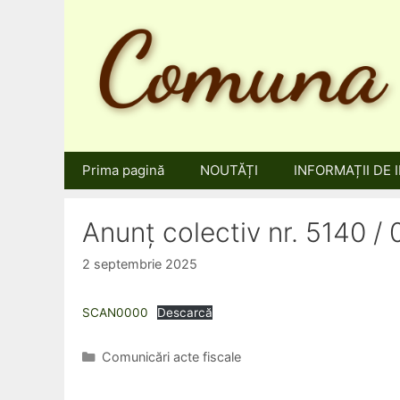
Sari
la
conținut
Prima pagină
NOUTĂȚI
INFORMAȚII DE 
Anunț colectiv nr. 5140 /
2 septembrie 2025
SCAN0000
Descarcă
Categorii
Comunicări acte fiscale