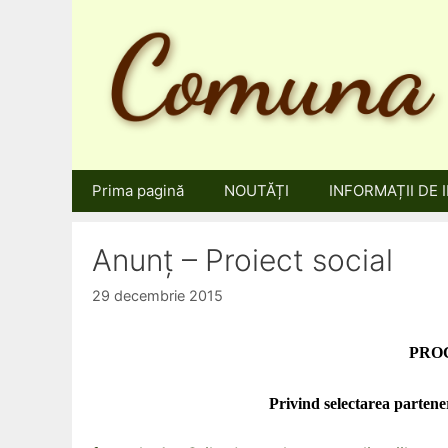
Sari
la
conținut
Prima pagină
NOUTĂȚI
INFORMAȚII DE 
Anunț – Proiect social
29 decembrie 2015
PRO
Privind selectarea partene