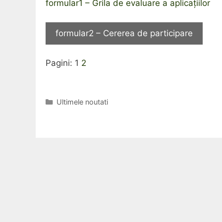
formular1 – Grila de evaluare a aplicațiilor
formular2 – Cererea de participare
Pagini:
1
2
Categorii
Ultimele noutati