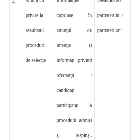
Anunţ cu
Informaţiile
Desemnarea
4.
privire la
cuprinse în
partenerului /
rezultatul
anunţul de
partenerilor ‘
procedurii
intenţie şi
de selecţie
informaţii privind
ofertanţii /
candidaţii
participanţi la
procedură admişi
şi respinşi,