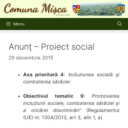
Sari
la
conținut
Menu
Anunț – Proiect social
29 decembrie 2015
Axa prioritară 4
:
Incluziunea socială și
combaterea sărăciei
Obiectivul tematic 9:
Promovarea
incluziunii sociale
,
combaterea sărăciei și
a oricărei discriminări
”
(Regulamentul
(UE) nr. 1304/2013, art 3, alin 1, a)