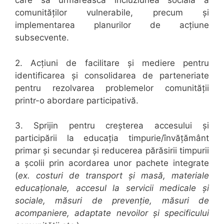
care să urmărească incluziunea socială a
comunităților vulnerabile, precum şi
implementarea planurilor de acțiune
subsecvente.
2. Acțiuni de
facilitare și mediere pentru
identificarea și consolidarea de parteneriate
pentru rezolvarea problemelor comunității
printr-o abordare participativă.
3
. Sprijin pentru creşterea accesului și
participării la
educaţia timpurie/învățământ
primar și secundar şi reducerea părăsirii timpurii
a școlii prin acordarea unor
pachete integrate
(
ex. costuri
de transport şi masă, materiale
educaţionale, accesul la servicii medicale şi
sociale, măsuri de prevenție, măsuri de
acompaniere, adaptate nevoilor și specificului