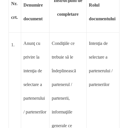
Instrucţiuni de
Nr.
Denumire
Rolul
completare
crt.
document
documentului
Anunţ cu
Condiţiile ce
Intenţia de
1.
privire la
trebuie să le
selectare a
intenţia de
îndeplinească
partenerului /
selectare a
partenerul /
partenerilor
partenerului
partenerii,
/ partenerilor
informaţiile
generale ce