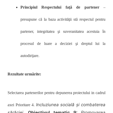
Principiul Respectului faţă de partener
–
presupune că la baza activităţii stă respectul pentru
partener, integritatea şi suveranitatea acestuia în
procesul de luare a deciziei şi dreptul lui la
autodirijare.
Rezultate urmărite:
Selectarea partenerilor pentru depunerea proiectului in cadrul
Incluziunea socială și combaterea
axei Prioritare 4.
sărăciei,
Obiectivul tematic 9:
Promovarea