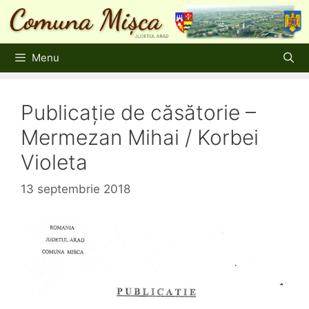
Sari
la
conținut
Menu
Publicație de căsătorie –
Mermezan Mihai / Korbei
Violeta
13 septembrie 2018