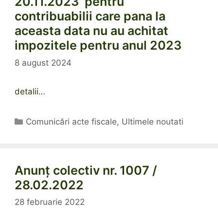
20.11.2023 pentru
contribuabilii care pana la
aceasta data nu au achitat
impozitele pentru anul 2023
8 august 2024
detalii…
Categorii
Comunicări acte fiscale
,
Ultimele noutati
Anunț colectiv nr. 1007 /
28.02.2022
28 februarie 2022