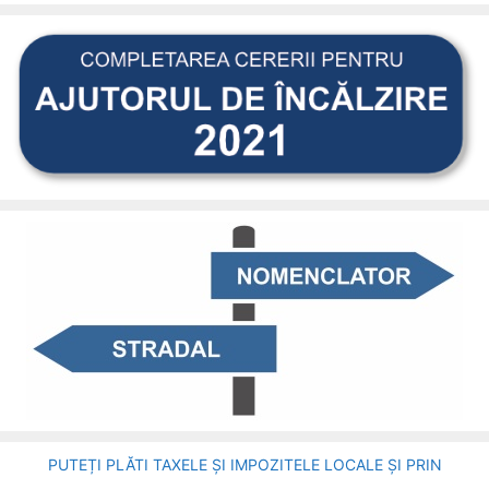
PUTEȚI PLĂTI TAXELE ȘI IMPOZITELE LOCALE ȘI PRIN