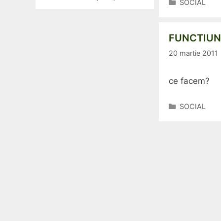
Categorii
SOCIAL
FUNCTIUN
20 martie 2011
ce facem?
Categorii
SOCIAL