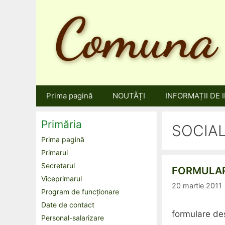
Sari
la
conținut
Prima pagină
NOUTĂȚI
INFORMAȚII DE 
Primăria
SOCIA
Prima pagină
Primarul
Secretarul
FORMULAR
Viceprimarul
20 martie 2011
Program de funcționare
Date de contact
formulare de
Personal-salarizare