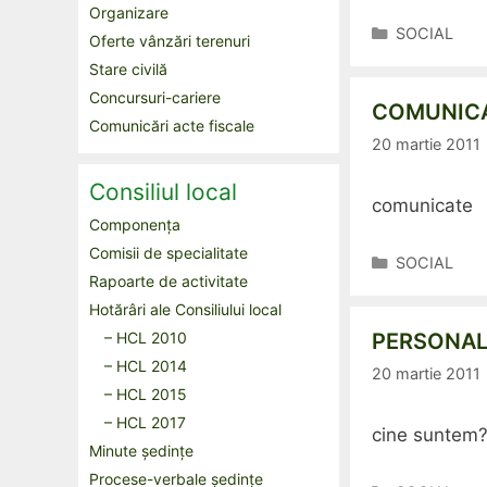
Organizare
Categorii
SOCIAL
Oferte vânzări terenuri
Stare civilă
Concursuri-cariere
COMUNIC
Comunicări acte fiscale
20 martie 2011
Consiliul local
comunicate
Componența
Comisii de specialitate
Categorii
SOCIAL
Rapoarte de activitate
Hotărâri ale Consiliului local
– HCL 2010
PERSONA
– HCL 2014
20 martie 2011
– HCL 2015
– HCL 2017
cine suntem
Minute ședințe
Procese-verbale ședințe