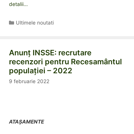
detalii…
Categorii
Ultimele noutati
Anunț INSSE: recrutare
recenzori pentru Recesamântul
populației – 2022
9 februarie 2022
ATAȘAMENTE