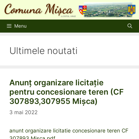
Sari
la
conținut
Menu
Ultimele noutati
Anunț organizare licitație
pentru concesionare teren (CF
307893,307955 Mișca)
3 mai 2022
anunt organizare licitatie concesionare teren CF
307893 Misca.pdf