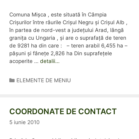
Comuna Mişca , este situată în Câmpia
Crişurilor între râurile Crişul Negru şi Crişul Alb ,
în partea de nord-vest a judeţului Arad, lângă
graniţa cu Ungaria , şi are o suprafaţă de teren
de 9281 ha din care : – teren arabil 6,455 ha –
păşuni şi fâneţe 2,826 ha Din suprafeţele
acoperite …
detalii…
Categorii
ELEMENTE DE MENIU
COORDONATE DE CONTACT
5 iunie 2010