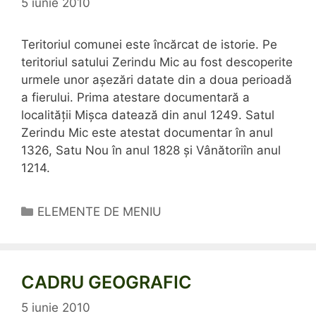
5 iunie 2010
Teritoriul comunei este încărcat de istorie. Pe
teritoriul satului Zerindu Mic au fost descoperite
urmele unor aşezări datate din a doua perioadă
a fierului. Prima atestare documentară a
localităţii Mişca datează din anul 1249. Satul
Zerindu Mic este atestat documentar în anul
1326, Satu Nou în anul 1828 şi Vânătoriîn anul
1214.
Categorii
ELEMENTE DE MENIU
CADRU GEOGRAFIC
5 iunie 2010